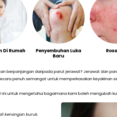
n Di Rumah
Penyembuhan Luka
Ros
Baru
esan berpanjangan daripada parut jerawat? Jerawat dan par
ed secara penuh semangat untuk memperkasakan keyakinan se
i ini untuk mengetahui bagaimana kami boleh mengubah kuli
li kenangan buruk.