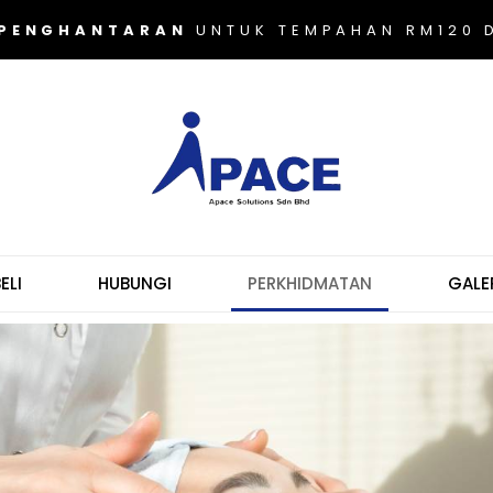
 PENGHANTARAN
UNTUK TEMPAHAN RM120 
ELI
HUBUNGI
PERKHIDMATAN
GALE