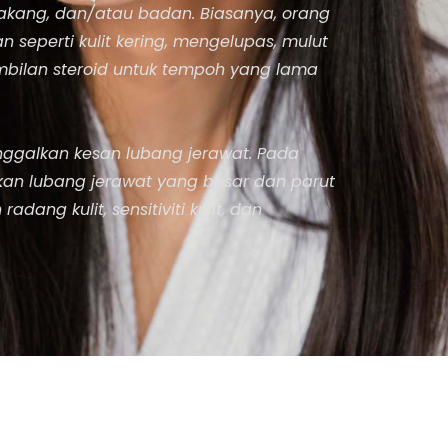
kang, dan/atau badan. Biasanya, orang
seperti kulit kering, mengelupas, mulut
gambilan steroid untuk tempoh yang lama
inggalkan kesan lubang jerawat. Pada
kan lubang jerawat yang besar dan parut
g kulit, sensitiviti kulit, dan