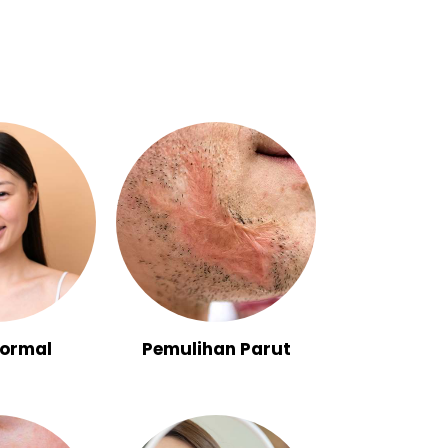
Normal
Pemulihan Parut