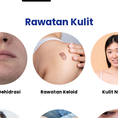
Rawatan Kulit
ehidrasi
Rawatan Keloid
Kulit 