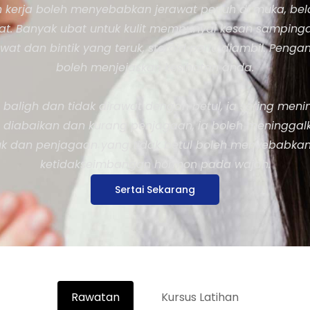
erja boleh menyebabkan jerawat penuh di muka, bela
 Banyak ubat untuk kulit mempunyai kesan sampingan 
awat dan bintik yang teruk, steroid perlu diambil. Pen
boleh menjejaskan kesihatan anda.
baligh dan tidak dirawat dengan betul, ia sering men
 diabaikan dan kurang penjagaan, ia boleh meninggal
dan penjagaan yang tidak betul boleh menyebabkan radan
ketidakseimbangan hormon pada wajah.
Sertai Sekarang
Rawatan
Kursus Latihan