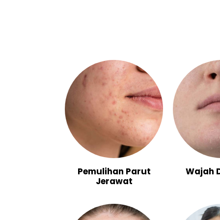
Pemulihan Parut
Wajah D
Jerawat