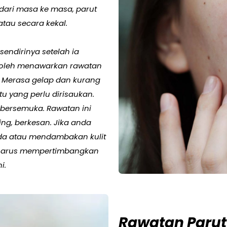
ari masa ke masa, parut
tau secara kekal.
endirinya setelah ia
 boleh menawarkan rawatan
Merasa gelap dan kurang
tu yang perlu dirisaukan.
 bersemuka. Rawatan ini
ing, berkesan. Jika anda
nda atau mendambakan kulit
a harus mempertimbangkan
i.
Rawatan Parut 