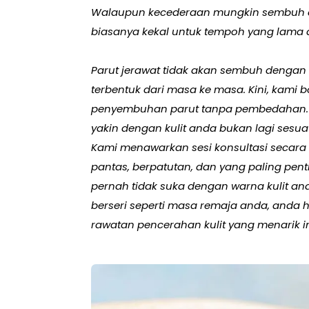
Walaupun kecederaan mungkin sembuh d
biasanya kekal untuk tempoh yang lama a
Parut jerawat tidak akan sembuh dengan s
terbentuk dari masa ke masa. Kini, kami
penyembuhan parut tanpa pembedahan. 
yakin dengan kulit anda bukan lagi sesua
Kami menawarkan sesi konsultasi secara
pantas, berpatutan, dan yang paling pent
pernah tidak suka dengan warna kulit a
berseri seperti masa remaja anda, and
rawatan pencerahan kulit yang menarik in